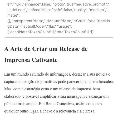
el":"flux","enhance":false,"nologo":true,"negative_prompt":"
undefined","nofeed":false,"safe":false,"quality":"medium","i
mage":
[],"transparent":false,"isMature":false,"isChild":false,"trackin
gData":{"actualModel":"flux","usage":
{"candidatesTokenCount":1,"totalTokenCount":1}}}
A Arte de Criar um Release de
Imprensa Cativante
Em um mundo saturado de informações, destacar a sua notícia e
capturar a atenção de jornalistas pode parecer uma tarefa hercúlea.
Mas, com a estratégia certa e um release de imprensa bem
elaborado, é possível amplificar a sua mensagem e alcançar um
público mais amplo. Em Bento Gonçalves, assim como em
qualquer outro lugar, a chave é a relevância e a clareza.