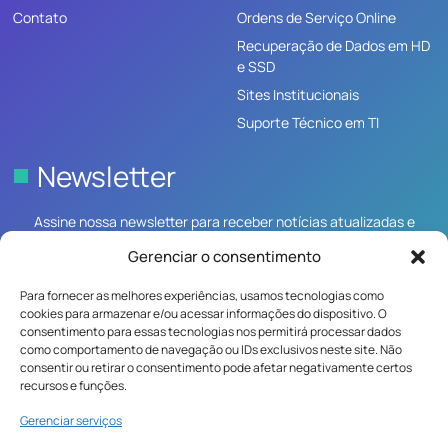
Contato
Ordens de Serviço Online
Recuperação de Dados em HD
e SSD
Sites Institucionais
Suporte Técnico em TI
Newsletter
Assine nossa newsletter para receber notícias atualizadas e
artigos sobre conteúdos relevantes.
Gerenciar o consentimento
Para fornecer as melhores experiências, usamos tecnologias como
cookies para armazenar e/ou acessar informações do dispositivo. O
consentimento para essas tecnologias nos permitirá processar dados
como comportamento de navegação ou IDs exclusivos neste site. Não
Inscrever-me
consentir ou retirar o consentimento pode afetar negativamente certos
recursos e funções.
Gerenciar serviços
Copyright ©2019 RasDesenv. Todos os direitos reservados.