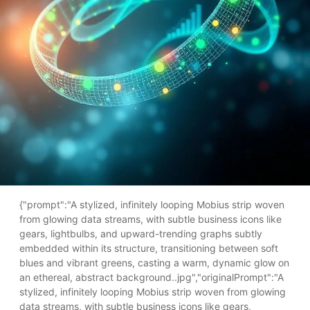
{"prompt":"A stylized, infinitely looping Mobius strip woven
from glowing data streams, with subtle business icons like
gears, lightbulbs, and upward-trending graphs subtly
embedded within its structure, transitioning between soft
blues and vibrant greens, casting a warm, dynamic glow on
an ethereal, abstract background..jpg","originalPrompt":"A
stylized, infinitely looping Mobius strip woven from glowing
data streams, with subtle business icons like gears,