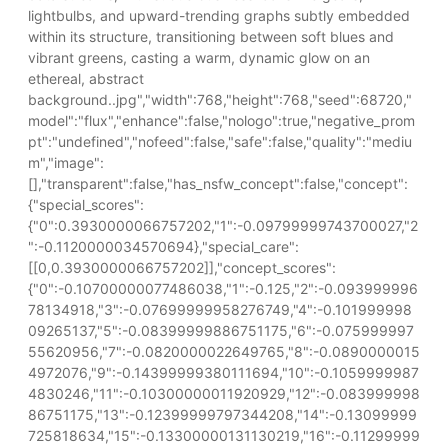
lightbulbs, and upward-trending graphs subtly embedded
within its structure, transitioning between soft blues and
vibrant greens, casting a warm, dynamic glow on an
ethereal, abstract
background..jpg","width":768,"height":768,"seed":68720,"
model":"flux","enhance":false,"nologo":true,"negative_prom
pt":"undefined","nofeed":false,"safe":false,"quality":"mediu
m","image":
[],"transparent":false,"has_nsfw_concept":false,"concept":
{"special_scores":
{"0":0.3930000066757202,"1":-0.09799999743700027,"2
":-0.1120000034570694},"special_care":
[[0,0.3930000066757202]],"concept_scores":
{"0":-0.10700000077486038,"1":-0.125,"2":-0.093999996
78134918,"3":-0.07699999958276749,"4":-0.101999998
09265137,"5":-0.08399999886751175,"6":-0.075999997
55620956,"7":-0.0820000022649765,"8":-0.0890000015
4972076,"9":-0.14399999380111694,"10":-0.1059999987
4830246,"11":-0.10300000011920929,"12":-0.083999998
86751175,"13":-0.12399999797344208,"14":-0.13099999
725818634,"15":-0.13300000131130219,"16":-0.11299999